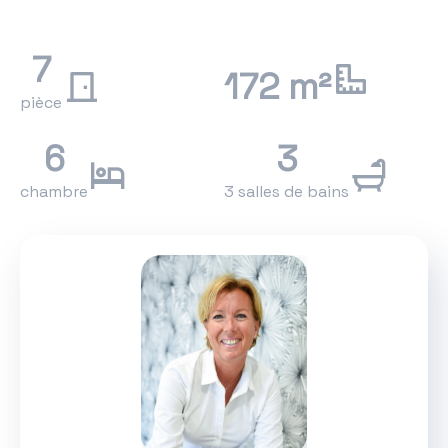
7
172 m²
pièce
6
3
chambre
3 salles de bains