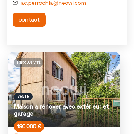
ac.perrochia@neowi.com
contact
EXCLUSIVITÉ
VENTE
Maison à rénover avec extérieur et
garage
190 000 €