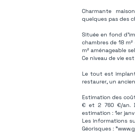
Charmante maison
quelques pas des c
Située en fond d'i
chambres de 18 m² e
m² aménageable selo
Ce niveau de vie es
Le tout est implan
restaurer, un ancien
Estimation des coû
€ et 2 760 €/an. D
estimation : 1er janv
Les informations su
Géorisques : "www.g