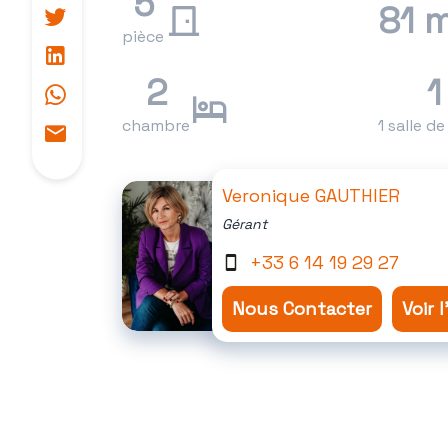
5
81 
pièce
2
1
chambre
1 salle d
Veronique GAUTHIER
Gérant
+33 6 14 19 29 27
Nous Contacter
Voir 