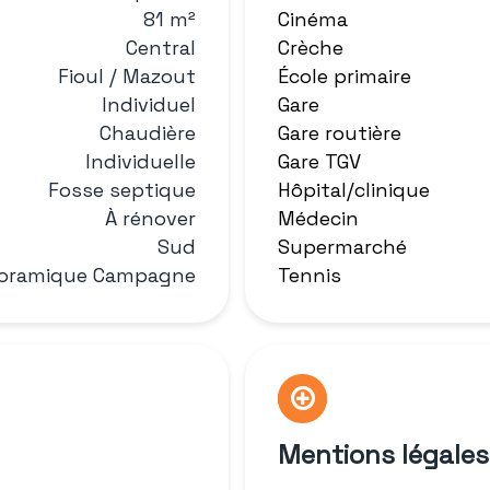
81 m²
Cinéma
Central
Crèche
Fioul / Mazout
École primaire
Individuel
Gare
Chaudière
Gare routière
Individuelle
Gare TGV
Fosse septique
Hôpital/clinique
À rénover
Médecin
Sud
Supermarché
oramique Campagne
Tennis
Mentions légales