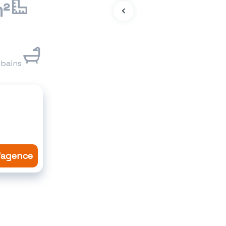
m²
e bains
l'agence