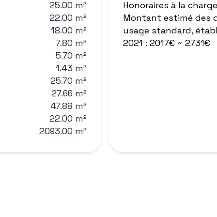
25.00 m²
Honoraires à la charg
22.00 m²
Montant estimé des d
18.00 m²
usage standard, établi
7.80 m²
2021 : 2017€ ~ 2731€
5.70 m²
1.43 m²
25.70 m²
27.66 m²
47.88 m²
22.00 m²
2093.00 m²