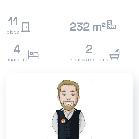
11
232 m²
pièce
4
2
chambre
2 salles de bains