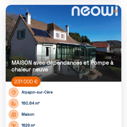
MAISON avec dépendances et Pompe à
chaleur neuve
231 000 €
Arpajon-sur-Cère
180.84 m²
Maison
1629 m²