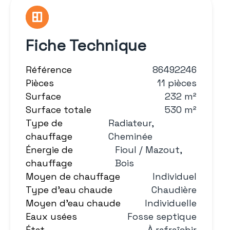
Fiche Technique
Référence
86492246
Pièces
11 pièces
Surface
232 m²
Surface totale
530 m²
Type de
Radiateur,
chauffage
Cheminée
Énergie de
Fioul / Mazout,
chauffage
Bois
Moyen de chauffage
Individuel
Type d'eau chaude
Chaudière
Moyen d'eau chaude
Individuelle
Eaux usées
Fosse septique
État
À rafraîchir