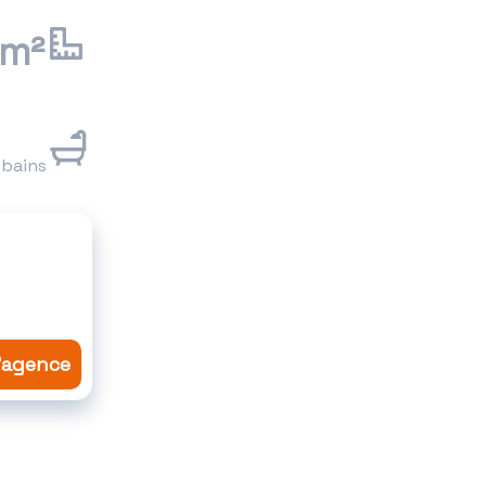
 m²
e bains
l'agence