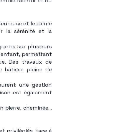
emble ralentir et où
aleureuse et le calme
 la sérénité et la
partis sur plusieurs
 enfant, permettant
que. Des travaux de
e bâtisse pleine de
ssurent une gestion
ison est également
n pierre, cheminée…
t privilégiés, face à