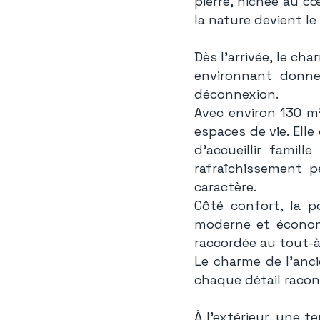
pierre, nichée au c
la nature devient le
Dès l’arrivée, le ch
environnant donne
déconnexion.
Avec environ 130 m²
espaces de vie. El
d’accueillir famil
rafraîchissement p
caractère.
Côté confort, la p
moderne et économ
raccordée au tout-à
Le charme de l’anc
chaque détail racont
À l’extérieur, une t