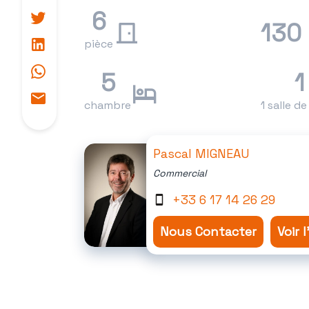
6
130
pièce
5
1
chambre
1 salle d
Pascal MIGNEAU
Commercial
+33 6 17 14 26 29
Nous Contacter
Voir 