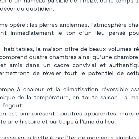
œur d’un hameau paisible de Theizé, où le temps s
 décor du quotidien.
arme opère : les pierres anciennes, l’atmosphère ch
nt immédiatement le ton d’un lieu pensé pour
 habitables, la maison offre de beaux volumes ré
le comprend quatre chambres ainsi qu’une chambre
le et amis dans un cadre convivial et authenti
ermettront de révéler tout le potentiel de cett
ompe à chaleur et la climatisation réversible a
ique de la température, en toute saison. La ma
-l’égout.
ien est omniprésent : poutres apparentes, murs e
e une histoire et participe à l’âme du lieu.
errasse vous invite à profiter de moments simples e