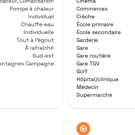
iateur, Climatisation
Cinéma
Pompe à chaleur
Commerces
Individuel
Crèche
Chauffe-eau
École primaire
Individuelle
École secondaire
Tout à l'égout
Garderie
À rafraîchir
Gare
Sud-est
Gare routière
ontagnes Campagne
Gare TGV
Golf
Hôpital/clinique
Médecin
Supermarché