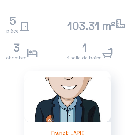
5
103.31 m²
pièce
3
1
chambre
1 salle de bains
Franck LAPIE