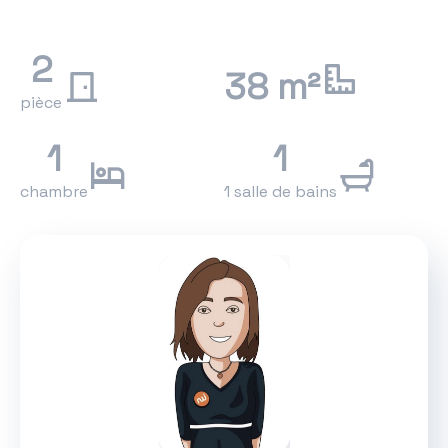
2
38 m²
pièce
1
1
chambre
1 salle de bains