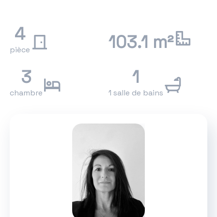
4
103.1 m²
pièce
3
1
chambre
1 salle de bains