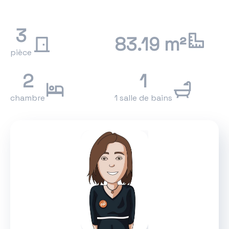
3
83.19 m²
pièce
2
1
chambre
1 salle de bains