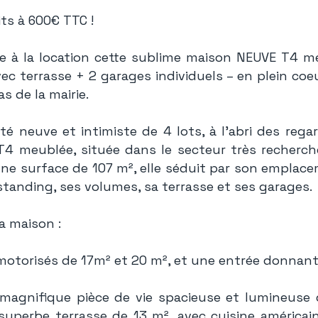
ts à 600€ TTC !
 à la location cette sublime maison NEUVE T4 m
vec terrasse + 2 garages individuels – en plein coe
s de la mairie.
é neuve et intimiste de 4 lots, à l'abri des rega
T4 meublée, située dans le secteur très recherché
une surface de 107 m², elle séduit par son emplace
standing, ses volumes, sa terrasse et ses garages.
a maison :
motorisés de 17m² et 20 m², et une entrée donnant 
 magnifique pièce de vie spacieuse et lumineuse 
superbe terrasse de 13 m², avec cuisine américai