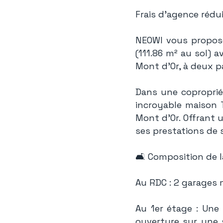
Frais d'agence rédui
NEOWI vous propose
(111.86 m² au sol) a
Mont d'Or, à deux pa
Dans une copropriét
incroyable maison 
Mont d'Or. Offrant 
ses prestations de 
🛋️ Composition de l
Au RDC : 2 garages 
Au 1er étage : Une
ouverture sur une 