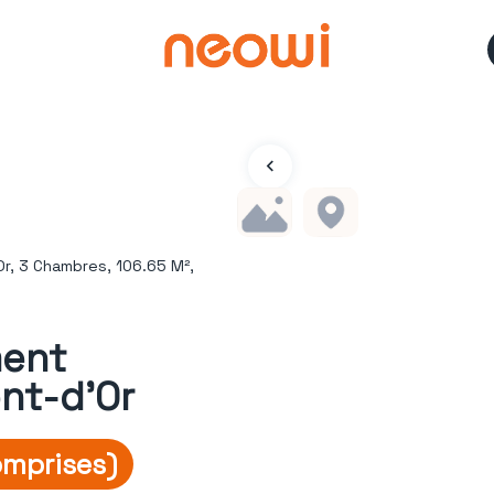
r, 3 Chambres, 106.65 M²,
ment
nt-d'Or
omprises)