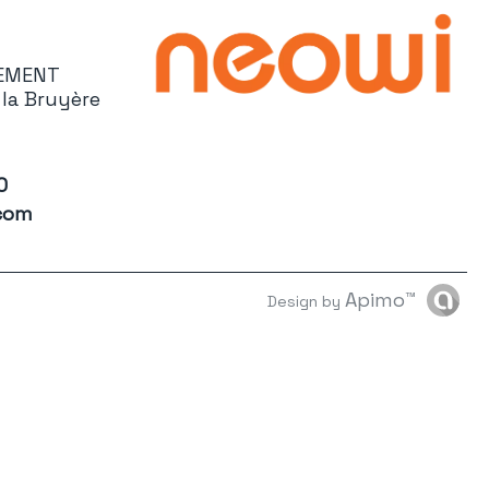
PEMENT
la Bruyère
0
com
Apimo™
Design by